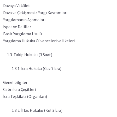
Davaya Vekâlet
Dava ve Çekişmesiz Yargı Kavramları
Yargılamanın Aşamaları
İspat ve Deliller
Basit Yargılama Usulü
Yargılama Hukuku Güvenceleri ve İlkeleri
1.3. Takip Hukuku (3 Saat)
1.3.1. İcra Hukuku (Cüz’i İcra)
Genel bilgiler
Cebri İcra Çeşitleri
İcra Teşkilatı (Organları)
1.3.2. İflâs Hukuku (Külli İcra)