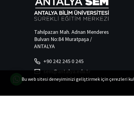
Tahılpazarı Mah. Adnan Menderes
Bulvarı No:84 Muratpaşa /
ANTALYA
+90 242 245 0 245
sem@antalya.edu.tr
Bu web sitesi deneyiminizi geliştirmek için çerezleri k
© 2024
Antalya Bilim Üniversitesi -
Sürekli Eğitim, Ara