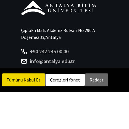
Çıplaklı Mah. Akdeniz Bulvarı No:290 A
Döşemealtı/Antalya
+90 242 245 00 00
info@antalya.edu.tr
Tümünü Kabul Et
Çerezleri Yönet
Reddet
Bizi Takip Et