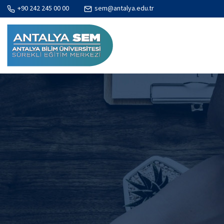
+90 242 245 00 00
sem@antalya.edu.tr