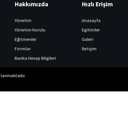
Hakkımızda
Hızlı Erişim
Yönetim
Anasayfa
Yönetim Kurulu
Egitimler
Eğitmenler
Galeri
Formlar
İletişim
Banka Hesap Bilgileri
ullanmaktadır.
ştırma ve Uygulama Merkezi | Tüm hakları saklıdır.