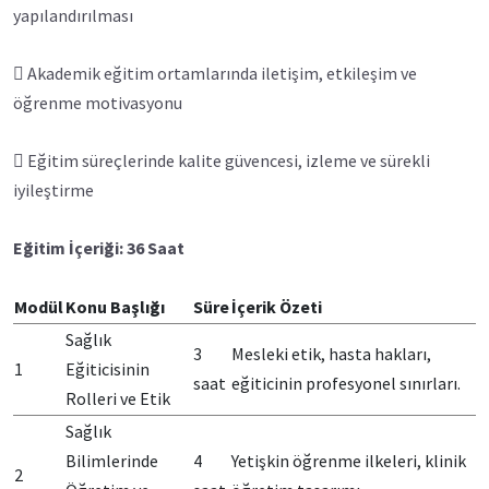
yapılandırılması
 Akademik eğitim ortamlarında iletişim, etkileşim ve
öğrenme motivasyonu
 Eğitim süreçlerinde kalite güvencesi, izleme ve sürekli
iyileştirme
Eğitim İçeriği: 36 Saat
Modül
Konu Başlığı
Süre
İçerik Özeti
Sağlık
3
Mesleki etik, hasta hakları,
1
Eğiticisinin
saat
eğiticinin profesyonel sınırları.
Rolleri ve Etik
Sağlık
Bilimlerinde
4
Yetişkin öğrenme ilkeleri, klinik
2