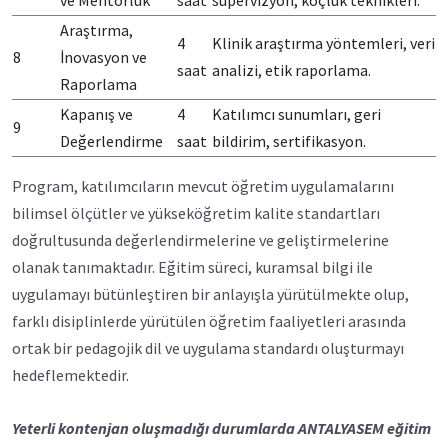
ve Mentorluk
saat
süpervizyon, koçluk teknikleri.
Araştırma,
4
Klinik araştırma yöntemleri, veri
8
İnovasyon ve
saat
analizi, etik raporlama.
Raporlama
Kapanış ve
4
Katılımcı sunumları, geri
9
Değerlendirme
saat
bildirim, sertifikasyon.
Program, katılımcıların mevcut öğretim uygulamalarını
bilimsel ölçütler ve yükseköğretim kalite standartları
doğrultusunda değerlendirmelerine ve geliştirmelerine
olanak tanımaktadır. Eğitim süreci, kuramsal bilgi ile
uygulamayı bütünleştiren bir anlayışla yürütülmekte olup,
farklı disiplinlerde yürütülen öğretim faaliyetleri arasında
ortak bir pedagojik dil ve uygulama standardı oluşturmayı
hedeflemektedir.
Yeterli kontenjan oluşmadığı durumlarda ANTALYASEM eğitim