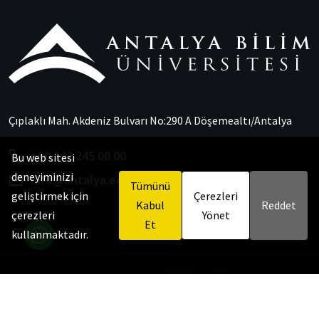
Çıplaklı Mah. Akdeniz Bulvarı No:290 A Döşemealtı/Antalya
+90 242 245 00 00
Bu web sitesi
deneyiminizi
info@antalya.edu.tr
Tümünü
Çerezleri
geliştirmek için
Kabul
Reddet
Yönet
çerezleri
Et
kullanmaktadır.
Bizi Takip Et
© 2024
Antalya Bilim Üniversitesi -
Sürekli Eğitim, Araştırma ve