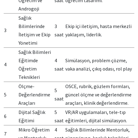
Öğretim ve
saat
öğretim tasarımı.
Androgoji
Sağlık
Bilimlerinde
3
Ekip içi iletişim, hasta merkezli
3
İletişim ve Ekip
saat
yaklaşım, liderlik.
Yönetimi
Sağlık Bilimleri
Eğitimde
4
Simülasyon, problem çözme,
4
Öğretim
saat
vaka analizi, çıkış odası, rol play
Teknikleri
Ölçme-
OSCE, rubrik, gözlem formları,
5
5
Değerlendirme
güncel ölçme ve değerlendirme
saat
Araçları
araçları, klinik değerlendirme.
Dijital Sağlık
5
VR/AR uygulamaları, tele-tıp
6
Eğitimi
saat
eğitimleri, dijital simülasyon.
Mikro Öğretim
4
Sağlık Bilimlerinde Mentorluk,
7