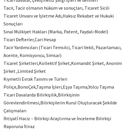
Ticari davalar, çekişmesiz yargı işleri ve delilleri
Tacir, Tacir olmanın hüküm ve sonuçları, Ticaret Sicili
Ticaret Unvanı ve İşletme Adı,Haksız Rekabet ve Hukuki
Sonuçları
Sınai Mülkiyet Hakları (Marka, Patent, Faydalı Model)
Ticari Defterler,Cari Hesap
Tacir Yardımcıları (Ticari Temsilci, Ticari Vekil, Pazarlamacı,
Acente, Komisyoncu, Simsar)
Ticaret Şirketleri,Kollektif Şirket,Komandit Şirket, Anonim
Şirket ,Limited Şirket
Kıymetli Evrak Tanımı ve Türleri
Poliçe,BonoÇek,Taşıma İşleri,Eşya Taşıma,Yolcu Taşıma
Ticari Davalarda Bilirkişilik,Bilirkişinin
Görevlendirilmesi,Bilirkişilerin Kurul Oluşturacak Şekilde
Çalışmaları
İhtiyatî Haciz – Bilirkişi Araştırma ve İnceleme Bilirkişi
Raporuna İtiraz