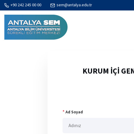
+90 242 245 00 00
sem@antalya.edu.tr
KURUM İÇİ GENİ
*
Ad Soyad