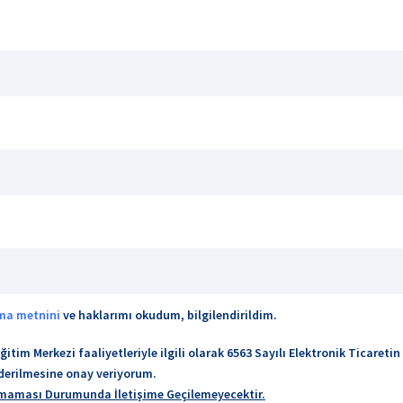
tma metnini
ve haklarımı okudum, bilgilendirildim.
Eğitim Merkezi faaliyetleriyle ilgili olarak 6563 Sayılı Elektronik Ticar
nderilmesine onay veriyorum.
nmaması Durumunda İletişime Geçilemeyecektir.