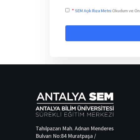
*
SEM Açık Rıza Metni
Okudum ve Ona
Tahılpazarı Mah. Adnan Menderes
Bulvarı No:84 Muratpaşa /